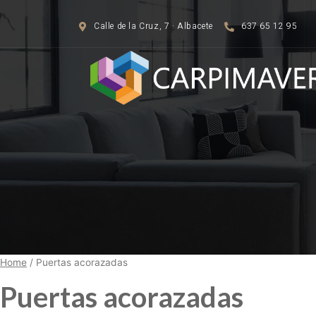
Saltar
al
Calle de la Cruz, 7 · Albacete
637 65 12 95
contenido
Home
/ Puertas acorazadas
Puertas acorazadas