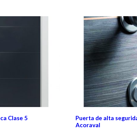
ca Clase 5
Puerta de alta segurid
Acoraval